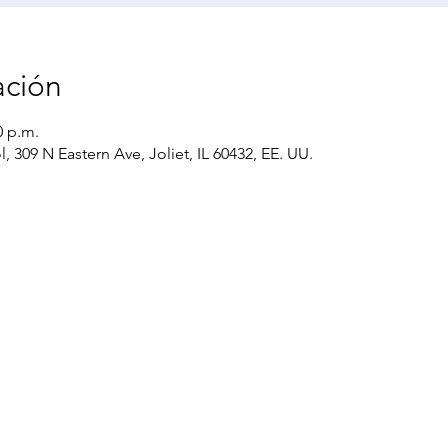
ación
0 p.m.
 309 N Eastern Ave, Joliet, IL 60432, EE. UU.