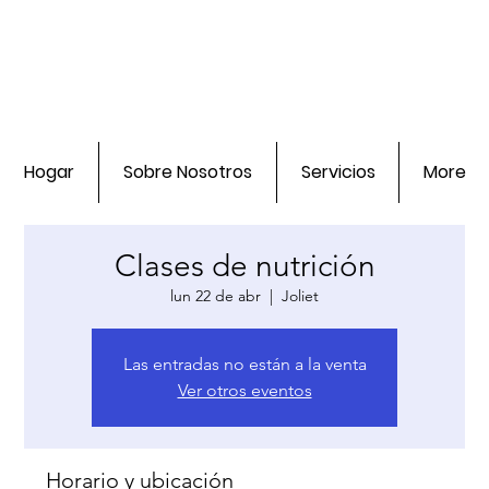
Hogar
Sobre Nosotros
Servicios
More
Clases de nutrición
lun 22 de abr
  |  
Joliet
Las entradas no están a la venta
Ver otros eventos
Horario y ubicación