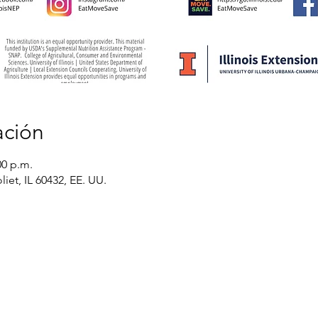
ación
00 p.m.
liet, IL 60432, EE. UU.