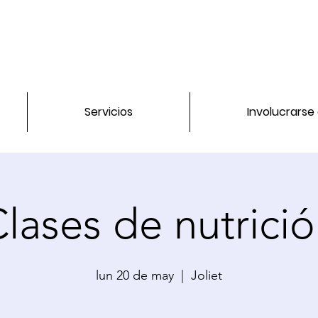
Servicios
Involucrarse
lases de nutrici
lun 20 de may
  |  
Joliet