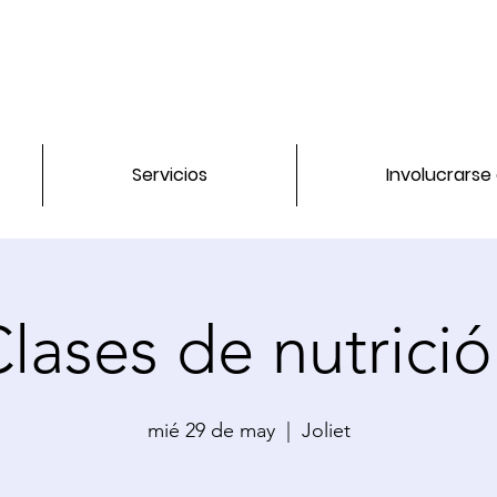
Servicios
Involucrarse
lases de nutrici
mié 29 de may
  |  
Joliet