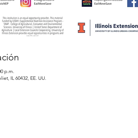
ación
00 p.m.
liet, IL 60432, EE. UU.